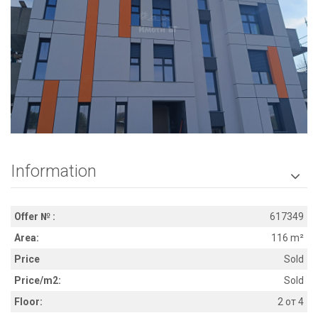
Information

Offer № :
617349
Area:
116 m²
Price
Sold
Price/m2:
Sold
Floor:
2 от 4