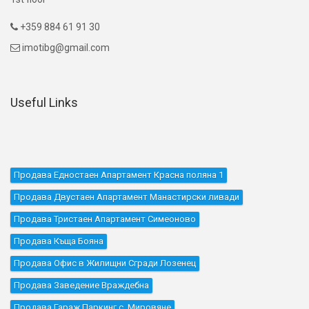
+359 884 61 91 30

imotibg@gmail.com

Useful Links
Продава Едностаен Апартамент Красна поляна 1
Продава Двустаен Апартамент Манастирски ливади
Продава Тристаен Апартамент Симеоново
Продава Къщa Бояна
Продава Офис в Жилищни Сгради Лозенец
Продава Заведение Враждебна
Продава Гараж Паркинг с. Мировяне