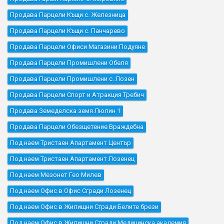
Продава Парцели Къщи с. Железница
Продава Парцели Къщи с. Панчарево
Продава Парцели Офиси Магазини Подуяне
Продава Парцели Промишлени Обеля
Продава Парцели Промишлени с. Лозен
Продава Парцели Спорт и Атракция Требич
Продава Земеделска земя Люлин 1
Продава Парцели Обезщетение Враждебна
Под наем Тристаен Апартамент Център
Под наем Тристаен Апартамент Лозенец
Под наем Мезонет Гео Милев
Под наем Офис в Офис Сгради Лозенец
Под наем Офис в Жилищни Сгради Белите брези
Под наем Офис в Жилищни Сгради Медицинска академия