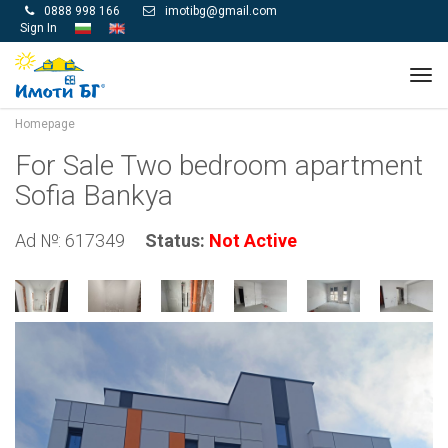
0888 998 166
imotibg@gmail.com


Sign In
Tog
navi
Homepage
For Sale Two bedroom apartment
Sofia Bankya
Ad №: 617349
Status:
Not Active