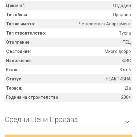
2
Цена/m
:
Отдаден
Тип обява:
Продава
Тип на имота:
Четиристаен Апартамент
Тип строителство:
Тухла
Отопление:
ТЕЦ
Състояние:
Много добро
Изложение:
ЮИС
Етаж:
3 от 6
Статус
НЕАКТИВНА
Тераси:
Да
Година на строителство
2004
Средни Цени Продава
