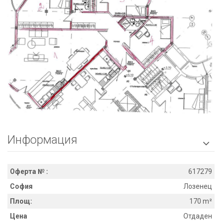
Информация

Оферта № :
617279
София
Лозенец
Площ:
170 m²
Цена
Отдаден