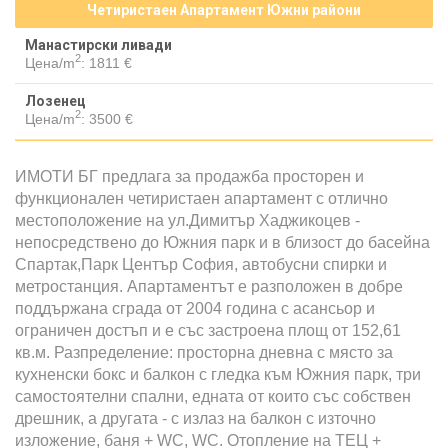
Четиристаен Апартамент Южни райони
Манастирски ливади
2
Цена/m
:
1811 €
Лозенец
2
Цена/m
:
3500 €
ИМОТИ БГ предлага за продажба просторен и
функционален четиристаен апартамент с отлично
местоположение на ул.Димитър Хаджикоцев -
непосредствено до Южния парк и в близост до басейна
Спартак,Парк Център София, автобусни спирки и
метростанция. Апартаментът е разположен в добре
поддържана сграда от 2004 година с асансьор и
ограничен достъп и е със застроена площ от 152,61
кв.м. Разпределение: просторна дневна с място за
кухненски бокс и балкон с гледка към Южния парк, три
самостоятелни спални, едната от които със собствен
дрешник, а другата - с излаз на балкон с източно
изложение, баня + WC, WC. Отопление на ТЕЦ +