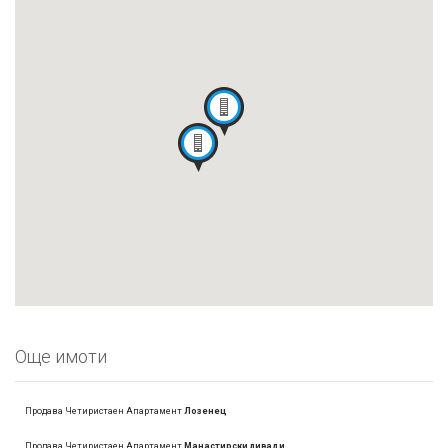
Още имоти
Продава Четиристаен Апартамент
Лозенец
Продава Четиристаен Апартамент
Манастирски ливади