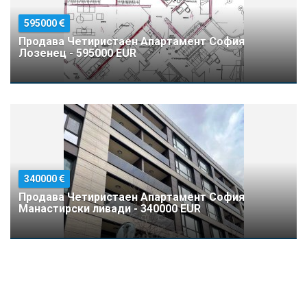
595000
Продава Четиристаен Апартамент София
Лозенец - 595000 EUR
340000
Продава Четиристаен Апартамент София
Манастирски ливади - 340000 EUR