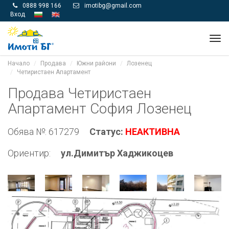
0888 998 166
imotibg@gmail.com


Вход
Tog
navi
Начало
Продава
Южни райони
Лозенец
Четиристаен Апартамент
Продава Четиристаен
Апартамент София Лозенец
Обява №: 617279
Статус:
НЕАКТИВНА
Ориентир:
ул.Димитър Хаджикоцев