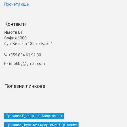
Прочети още
Контакти
Имоти БГ
София 1000,
бул. Витоша 139, вх.Б, ет.1
+359 884 61 91 30

imotibg@gmail.com

Полезни линкове
Продава Едностаен Апартамент
Продава Двустаен Апартамент гр. Банкя