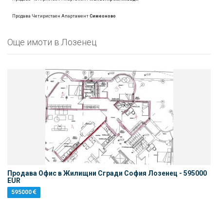
Продава Четиристаен Апартамент
Симеоново
Oще имоти в Лозенец
Продава Офис в Жилищни Сгради София Лозенец - 595000
EUR
595000