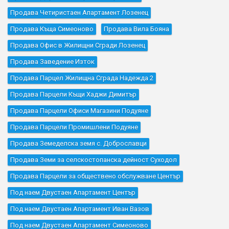
Продава Четиристаен Апартамент Лозенец
Продава Къщa Симеоново
Продава Вила Бояна
Продава Офис в Жилищни Сгради Лозенец
Продава Заведение Изток
Продава Парцел Жилищна Сграда Надежда 2
Продава Парцели Къщи Хаджи Димитър
Продава Парцели Офиси Магазини Подуяне
Продава Парцели Промишлени Подуяне
Продава Земеделска земя с. Доброславци
Продава Земи за селскостопанска дейност Суходол
Продава Парцели за обществено обслужване Център
Под наем Двустаен Апартамент Център
Под наем Двустаен Апартамент Иван Вазов
Под наем Двустаен Апартамент Симеоново