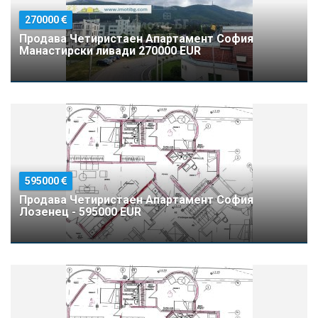
270000
Продава Четиристаен Апартамент София
Манастирски ливади 270000 EUR
595000
Продава Четиристаен Апартамент София
Лозенец - 595000 EUR