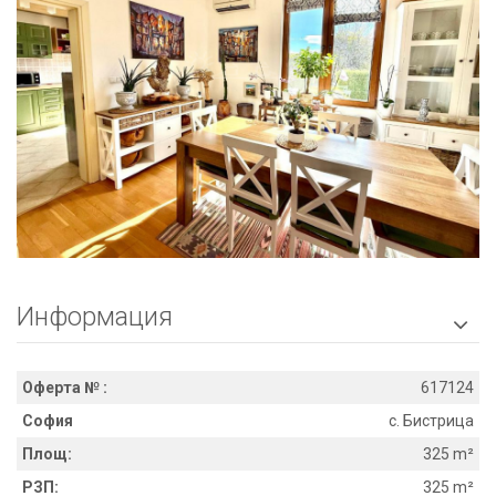
Информация

Оферта № :
617124
София
с. Бистрица
Площ:
325 m²
РЗП:
325 m²