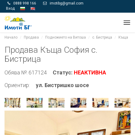
0888 998 166
imotibg@gmail.com


Вход
Tog
navi
Начало
Продава
Подножието на Витоша
с. Бистрица
Къщa
Продава Къщa София с.
Бистрица
Обява №: 617124
Статус:
НЕАКТИВНА
Ориентир:
ул. Бистришко шосе