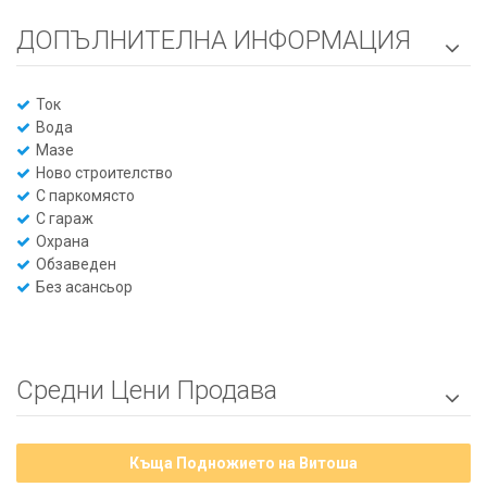
ДОПЪЛНИТЕЛНА ИНФОРМАЦИЯ

Ток
Вода
Мазе
Ново строителство
С паркомясто
С гараж
Охрана
Обзаведен
Без асансьор
Средни Цени Продава

Къщa Подножието на Витоша