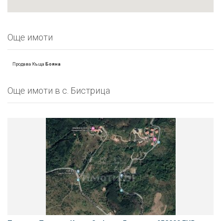
Още имоти
Продава Къщa
Бояна
Oще имоти в с. Бистрица