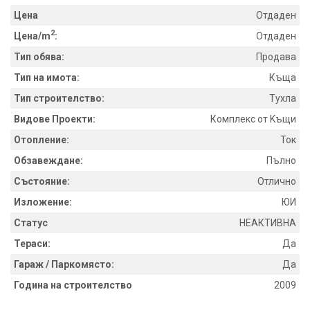
Цена
Отдаден
2
Цена/m
:
Отдаден
Тип обява:
Продава
Тип на имота:
Къщa
Тип строителство:
Тухла
Видове Проекти:
Комплекс от Kъщи
Отопление:
Ток
Обзавеждане:
Пълно
Състояние:
Отлично
Изложение:
ЮИ
Статус
НЕАКТИВНА
Тераси:
Да
Гараж / Паркомясто:
Да
Година на строителство
2009