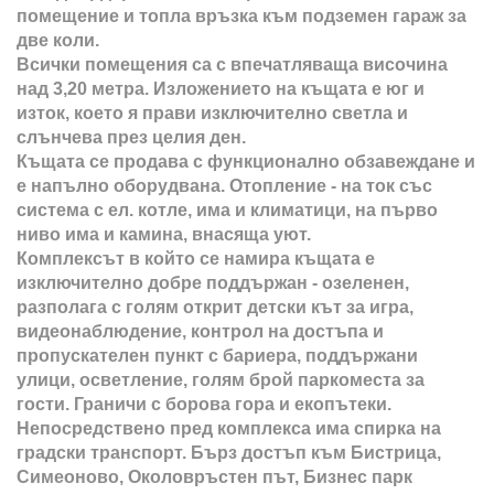
помещение и топла връзка към подземен гараж за
две коли.
Всички помещения са с впечатляваща височина
над 3,20 метра. Изложението на къщата е юг и
изток, което я прави изключително светла и
слънчева през целия ден.
Къщата се продава с функционално обзавеждане и
е напълно оборудвана. Отопление - на ток със
система с ел. котле, има и климатици, на първо
ниво има и камина, внасяща уют.
Комплексът в който се намира къщата е
изключително добре поддържан - озеленен,
разполага с голям открит детски кът за игра,
видеонаблюдение, контрол на достъпа и
пропускателен пункт с бариера, поддържани
улици, осветление, голям брой паркоместа за
гости. Граничи с борова гора и екопътеки.
Непосредствено пред комплекса има спирка на
градски транспорт. Бърз достъп към Бистрица,
Симеоново, Околовръстен път, Бизнес парк