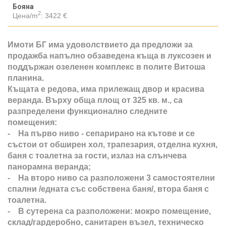
Бояна
2
Цена/m
:
3422 €
Имоти БГ има удоволствието да предложи за
продажба напълно обзаведена къща в луксозен и
поддържан озеленен комплекс в полите Витоша
планина.
Къщата е редова, има прилежащ двор и красива
веранда. Върху обща площ от 325 кв. м., са
разпределени функционално следните
помещения:
- На първо ниво - сепарирано на кътове и се
състои от обширен хол, трапезария, отделна кухня,
баня с тоалетна за гости, излаз на слънчева
панорамна веранда;
- На второ ниво са разположени 3 самостоятелни
спални /едната със собствена баня/, втора баня с
тоалетна.
- В сутерена са разположени: мокро помещение,
склад/гардеробно, санитарен възел, техническо