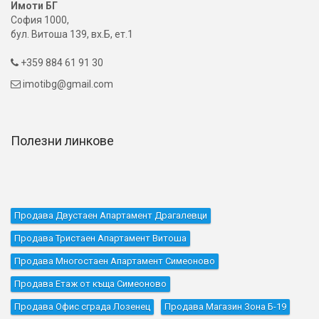
Имоти БГ
София 1000,
бул. Витоша 139, вх.Б, ет.1
+359 884 61 91 30

imotibg@gmail.com

Полезни линкове
Продава Двустаен Апартамент Драгалевци
Продава Тристаен Апартамент Витоша
Продава Многостаен Апартамент Симеоново
Продава Етаж от къща Симеоново
Продава Офис сграда Лозенец
Продава Магазин Зона Б-19