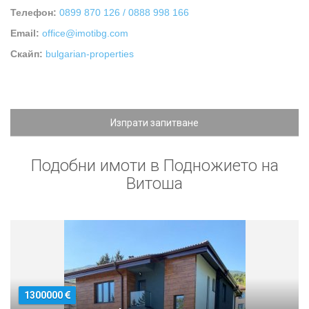
Телефон:
0899 870 126 / 0888 998 166
Email:
office@imotibg.com
Скайп:
bulgarian-properties
Изпрати запитване
Подобни имоти в Подножието на
Витоша
1300000