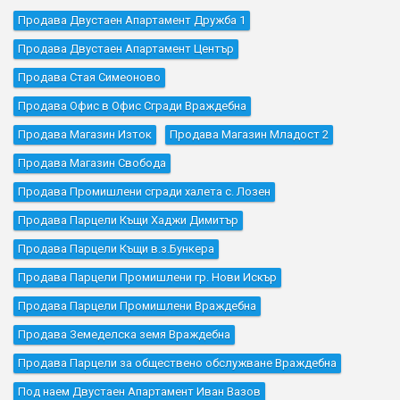
Продава Двустаен Апартамент Дружба 1
Продава Двустаен Апартамент Център
Продава Стая Симеоново
Продава Офис в Офис Сгради Враждебна
Продава Магазин Изток
Продава Магазин Младост 2
Продава Магазин Свобода
Продава Промишлени сгради халета с. Лозен
Продава Парцели Къщи Хаджи Димитър
Продава Парцели Къщи в.з.Бункера
Продава Парцели Промишлени гр. Нови Искър
Продава Парцели Промишлени Враждебна
Продава Земеделска земя Враждебна
Продава Парцели за обществено обслужване Враждебна
Под наем Двустаен Апартамент Иван Вазов