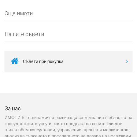
Още имоти
Нашите съвети
Съвети при покупка
За нас
ИМОТИ БГ е динамично развиваща се компания в областта на
консултантските услуги, която предлага на своите клиенти
пълен обем консултации, управление, правен и маркетингов
анализ на търсенето и предлагането на пазара на недвижими