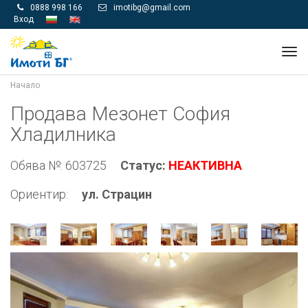
0888 998 166
imotibg@gmail.com


Вход
Tog
navi
Начало
Продава Мезонет София
Хладилника
Обява №: 603725
Статус:
НЕАКТИВНА
Ориентир:
ул. Страцин