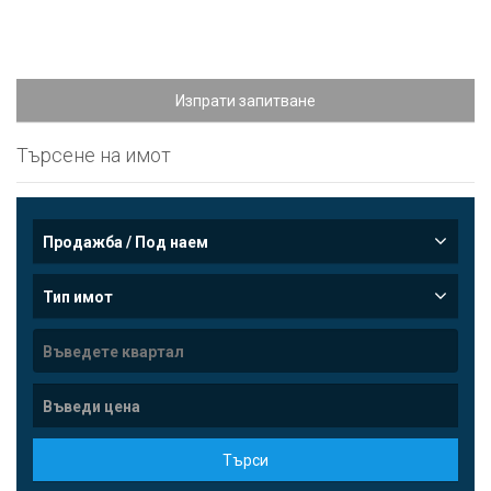
Изпрати запитване
Търсене на имот
Продажба / Под наем
Тип имот
Търси