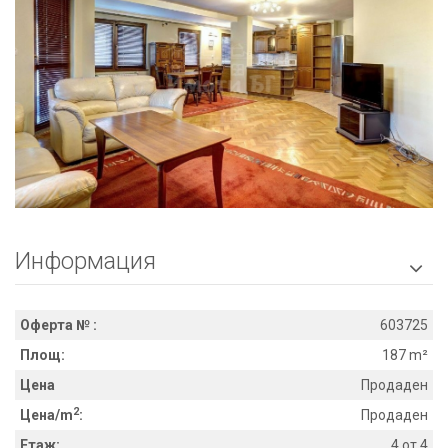
Информация

Оферта № :
603725
Площ:
187 m²
Цена
Продаден
2
Цена/m
:
Продаден
Етаж:
4 от 4