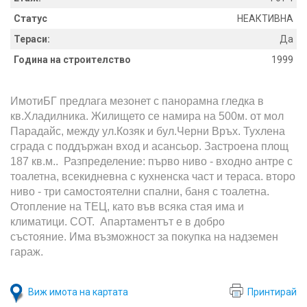
Статус
НЕАКТИВНА
Тераси:
Да
Година на строителство
1999
ИмотиБГ предлага мезонет с панорамна гледка в
кв.Хладилника. Жилището се намира на 500м. от мол
Парадайс, между ул.Козяк и бул.Черни Връх. Тухлена
сграда с поддържан вход и асансьор. Застроена площ
187 кв.м.. Разпределение: първо ниво - входно антре с
тоалетна, всекидневна с кухненска част и тераса. второ
ниво - три самостоятелни спални, баня с тоалетна.
Отопление на ТЕЦ, като във всяка стая има и
климатици. СОТ. Апартаментът е в добро
състояние. Има възможност за покупка на надземен
гараж.
Виж имота на картата
Принтирай