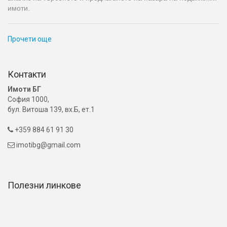
имоти.
Прочети още
Контакти
Имоти БГ
София 1000,
бул. Витоша 139, вх.Б, ет.1
+359 884 61 91 30

imotibg@gmail.com

Полезни линкове