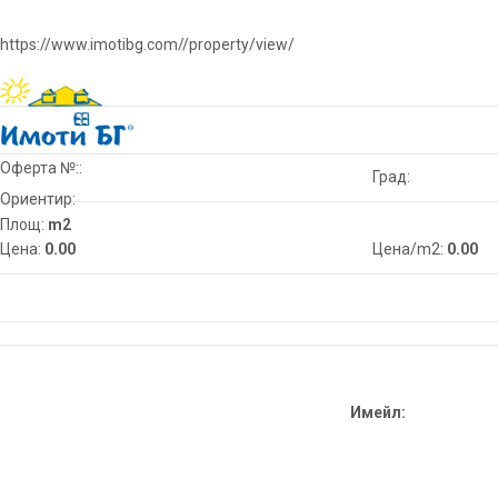
https://www.imotibg.com//property/view/
Оферта №::
Град:
Ориентир:
Площ:
m2
Цена:
0.00
Цена/m2:
0.00
Имейл: