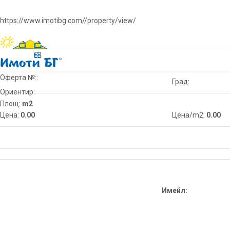
https://www.imotibg.com//property/view/
Оферта №::
Град:
Ориентир:
Площ:
m2
Цена:
0.00
Цена/m2:
0.00
Имейл: