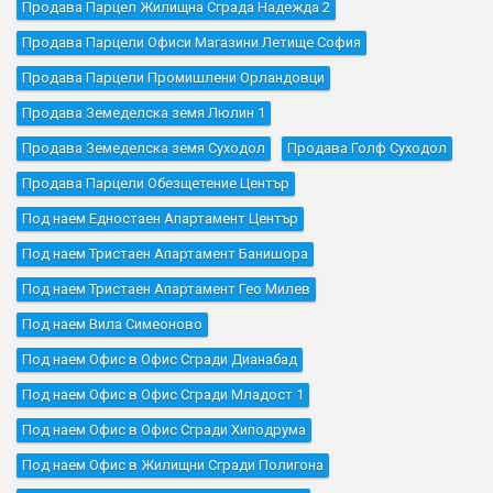
Продава Парцел Жилищна Сграда Надежда 2
Продава Парцели Офиси Магазини Летище София
Продава Парцели Промишлени Орландовци
Продава Земеделска земя Люлин 1
Продава Земеделска земя Суходол
Продава Голф Суходол
Продава Парцели Обезщетение Център
Под наем Едностаен Апартамент Център
Под наем Тристаен Апартамент Банишора
Под наем Тристаен Апартамент Гео Милев
Под наем Вила Симеоново
Под наем Офис в Офис Сгради Дианабад
Под наем Офис в Офис Сгради Младост 1
Под наем Офис в Офис Сгради Хиподрума
Под наем Офис в Жилищни Сгради Полигона