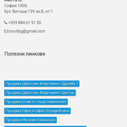
София 1000,
бул. Витоша 139, вх.Б, ет.1
+359 884 61 91 30

imotibg@gmail.com

Полезни линкове
Продава Двустаен Апартамент Дружба 1
Продава Двустаен Апартамент Център
Продава Етаж от къща Симеоново
Продава Офис в Офис Сгради Бояна
Продава Магазин Банишора