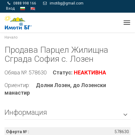
0888 998 166
imotibg@gmail.com


Вход
Tog
navi
Начало
Продава Парцел Жилищна
Сграда София с. Лозен
Обява №: 578630
Статус:
НЕАКТИВНА
Ориентир:
Долни Лозен, до Лозенски
манастир
Информация

Оферта № :
578630