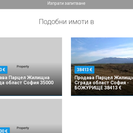
Изпрати запитване
Подобни имоти в
00
38413
ава Парцел Жилищна
Продава Парцел Жилищ
да област София 35000
Сграда област София -
БОЖУРИЩЕ 38413 €
000