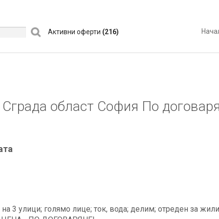
Нача
Активни оферти
(216)
Сграда област София По договар
ата
 на 3 улици; голямо лице; ток, вода; делим; отреден за жи