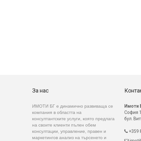
За нас
Конта
ИМОТИ БГ е динамично развиваща се
Имоти 
компания в областта на
София 1
консултантските услуги, която предлага
бул. Вит
на своите клиенти пълен обем
консултации, управление, правен и
+359 8

маркетингов анализ на търсенето и
imot
