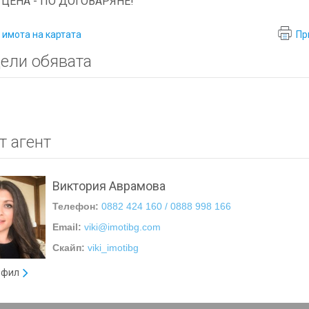
 ЦЕНА - ПО ДОГОВАРЯНЕ!
 имота на картата
Пр
ели обявата
т агент
Виктория Аврамова
Телефон:
0882 424 160 / 0888 998 166
Email:
viki@imotibg.com
Скайп:
viki_imotibg
офил