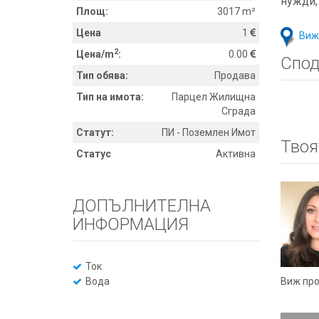
нужди;
Площ:
3017 m²
Цена
1
Виж
2
Цена/m
:
0.00
Спод
Тип обява:
Продава
Тип на имота:
Парцел Жилищна
Сграда
Статут:
ПИ - Поземлен Имот
Твоя
Статус
Активна
ДОПЪЛНИТЕЛНА
ИНФОРМАЦИЯ
Ток
Виж пр
Вода