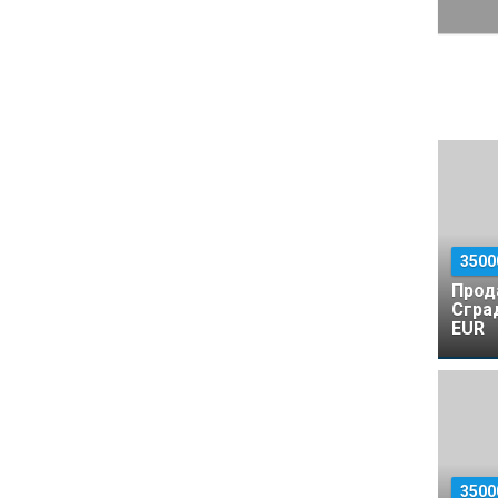
350
Прод
Сгра
EUR
350