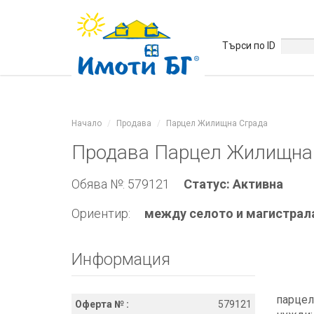
Търси по ID
Начало
Продава
Парцел Жилищна Сграда
Продава Парцел Жилищна 
Обява №: 579121
Статус: Активна
Ориентир:
между селото и магистрал
Информация
парцел
Оферта № :
579121