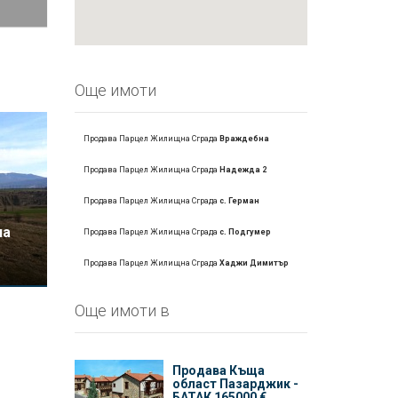
Още имоти
Продава Парцел Жилищна Сграда
Враждебна
Продава Парцел Жилищна Сграда
Надежда 2
Продава Парцел Жилищна Сграда
с. Герман
на
Продава Парцел Жилищна Сграда
с. Подгумер
Продава Парцел Жилищна Сграда
Хаджи Димитър
Oще имоти в
Продава Къщa
област Пазарджик -
БАТАК 165000 €