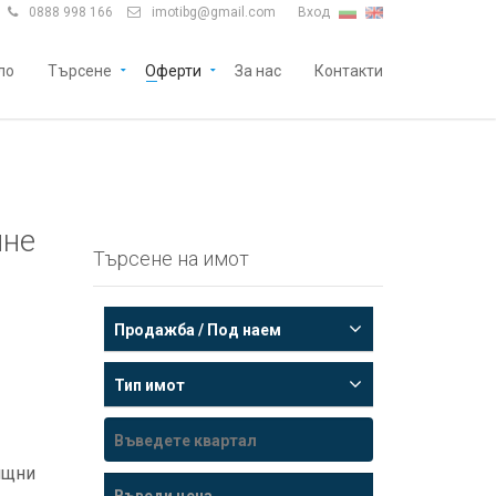
0888 998 166
imotibg@gmail.com
Вход


ло
Търсене
Оферти
За нас
Контакти
яне
Търсене на имот
Продажба / Под наем
Тип имот
лищни