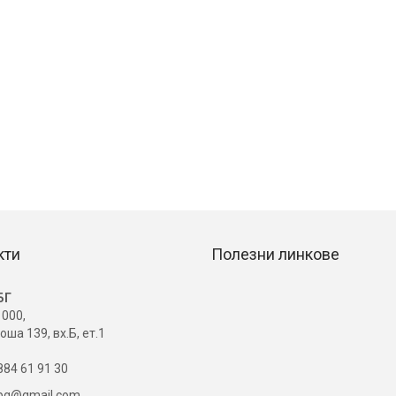
кти
Полезни линкове
БГ
000,
оша 139, вх.Б, ет.1
84 61 91 30
ibg@gmail.com