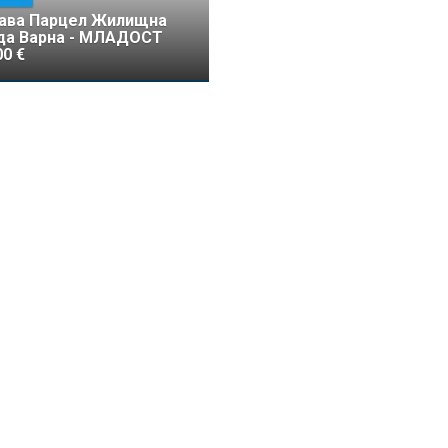
ава Парцел Жилищна
да Варна - МЛАДОСТ
00 €