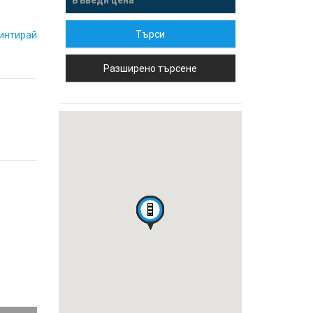
Търси
интирай
Разширено търсене