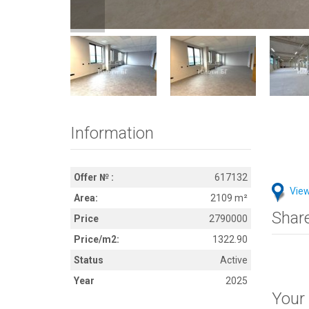
Information
Offer № :
617132
View
Area:
2109 m²
Shar
Price
2790000
Price/m2:
1322.90
Status
Active
Year
2025
Your