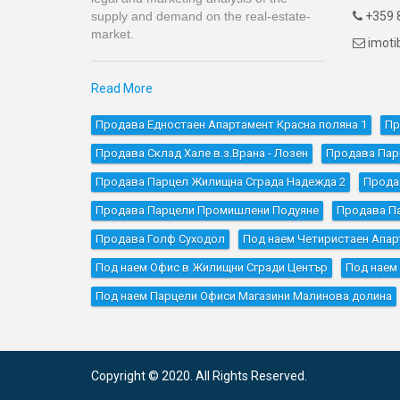
supply and demand on the real-estate-
+359 8

market.
imot

Read More
Продава Едностаен Апартамент Красна поляна 1
Пр
Продава Склад Хале в.з.Врана - Лозен
Продава Пар
Продава Парцел Жилищна Сграда Надежда 2
Прода
Продава Парцели Промишлени Подуяне
Продава П
Продава Голф Суходол
Под наем Четиристаен Апар
Под наем Офис в Жилищни Сгради Център
Под наем
Под наем Парцели Офиси Магазини Малинова долина
Copyright © 2020. All Rights Reserved.