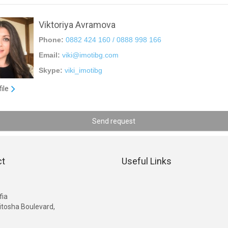
Viktoriya Avramova
Phone:
0882 424 160 / 0888 998 166
Email:
viki@imotibg.com
Skype:
viki_imotibg
file
Send request
ct
Useful Links
G
fia
itosha Boulevard,