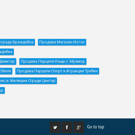
сграда Враждебна
Продава Магазин Изток
ждебна
Димитър
Продава Парцели Къщи с. Мрамор
Обеля
Продава Парцели Спорт и Атракция Требич
фис в Жилищни Сгради Център
ър
Go to top