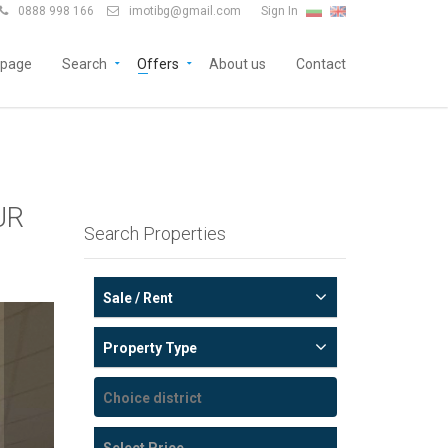
0888 998 166
imotibg@gmail.com
Sign In


page
Search
Offers
About us
Contact
UR
Search Properties
Sale / Rent
Property Type