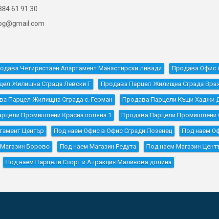
84 61 91 30
ibg@gmail.com
одава Четиристаен Апартамент Манастирски ливади
Продава Офис 
цел Жилищна Сграда Левски Г
Продава Парцел Жилищна Сграда Вра
ва Парцел Жилищна Сграда с. Герман
Продава Парцели Къщи Хаджи 
арцели Промишлени Красна поляна 1
Продава Парцели Промишлени 
тамент Център
Под наем Офис в Офис Сгради Лозенец
Под наем О
 Магазин Борово
Под наем Магазин Редута
Под наем Магазин Цент
Под наем Парцели Спорт и Атракция Малинова долина