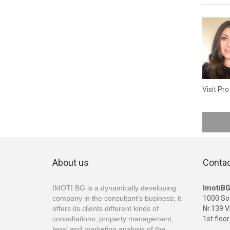
Visit Pro
About us
Conta
IMOTI BG is a dynamically developing
ImotiB
company in the consultant’s business; it
1000 So
offers its clients different kinds of
Nr.139 V
consultations, property management,
1st floor
legal and marketing analysis of the