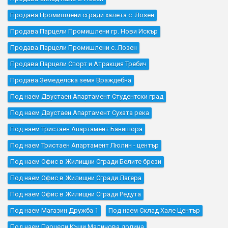
Продава Промишлени сгради халета с. Лозен
Продава Парцели Промишлени гр. Нови Искър
Продава Парцели Промишлени с. Лозен
Продава Парцели Спорт и Атракция Требич
Продава Земеделска земя Враждебна
Под наем Двустаен Апартамент Студентски град
Под наем Двустаен Апартамент Сухата река
Под наем Тристаен Апартамент Банишора
Под наем Тристаен Апартамент Люлин - център
Под наем Офис в Жилищни Сгради Белите брези
Под наем Офис в Жилищни Сгради Лагера
Под наем Офис в Жилищни Сгради Редута
Под наем Магазин Дружба 1
Под наем Склад Хале Център
Под наем Парцели Къщи Малинова долина