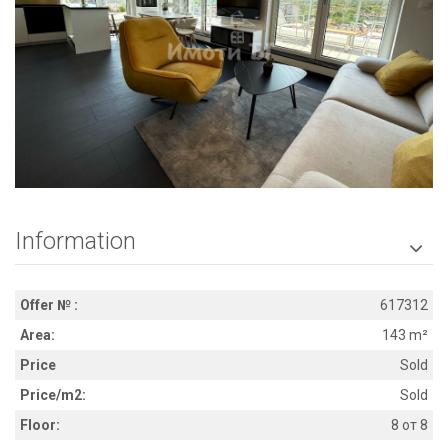
Information

Offer № :
617312
Area:
143 m²
Price
Sold
Price/m2:
Sold
Floor:
8 от 8