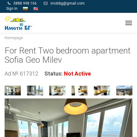
0888 998 166
imotibg@gmail.com


Sign In
Tog
navi
Homepage
For Rent Two bedroom apartment
Sofia Geo Milev
Ad №: 617312
Status:
Not Active