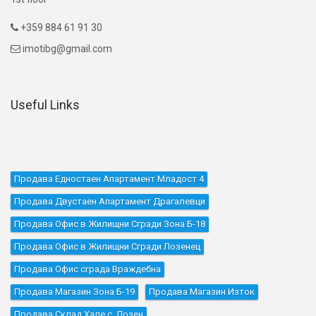
+359 884 61 91 30

imotibg@gmail.com

Useful Links
Продава Едностаен Апартамент Младост 4
Продава Двустаен Апартамент Драгалевци
Продава Офис в Жилищни Сгради Зона Б-18
Продава Офис в Жилищни Сгради Лозенец
Продава Офис сграда Враждебна
Продава Магазин Зона Б-19
Продава Магазин Изток
Продава Склад Хале с. Лозен