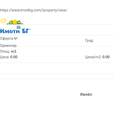
https://www.imotibg.com//property/view/
Оферта №::
Град:
Ориентир:
Площ:
m2
Цена:
0.00
Цена/m2:
0.00
Имейл: