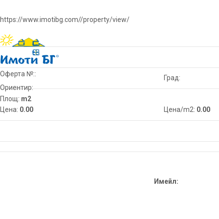
https://www.imotibg.com//property/view/
Оферта №::
Град:
Ориентир:
Площ:
m2
Цена:
0.00
Цена/m2:
0.00
Имейл: