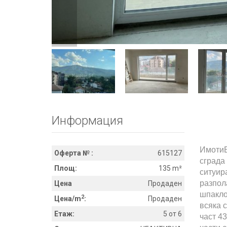
Информация
ИмотиБ
Оферта № :
615127
сграда
Площ:
135 m²
ситуир
разпол
Цена
Продаден
шпакло
2
Цена/m
:
Продаден
всяка 
Етаж:
5 от 6
част 4