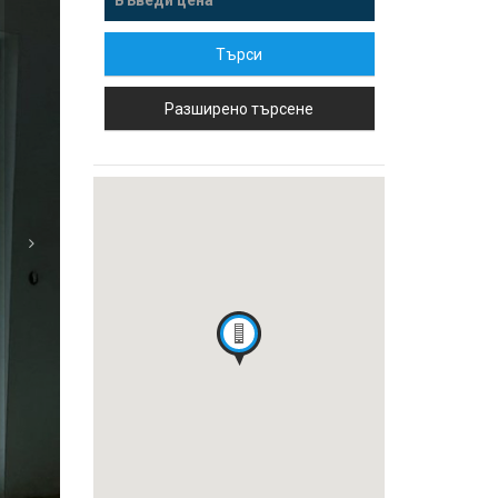
Търси
Разширено търсене