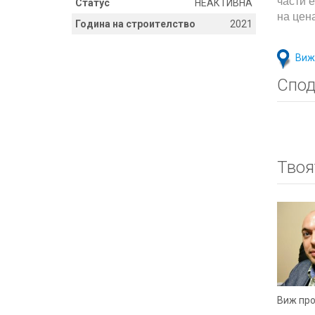
части 
Статус
НЕАКТИВНА
на цена
Година на строителство
2021
Виж
Спод
Твоя
Виж пр