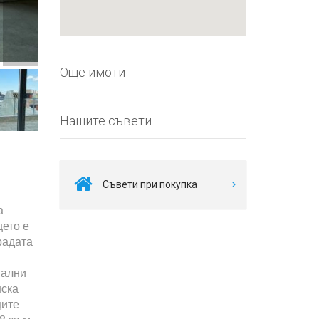
Още имоти
Нашите съвети
Съвети при покупка
а
щето е
радата
пални
нска
щите