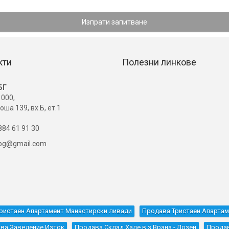
Изпрати запитване
кти
Полезни линкове
БГ
000,
оша 139, вх.Б, ет.1
84 61 91 30
ibg@gmail.com
ристаен Апартамент Манастирски ливади
Продава Тристаен Апартам
ва Заведение Изток
Продава Склад Хале в.з.Врана - Лозен
Продав