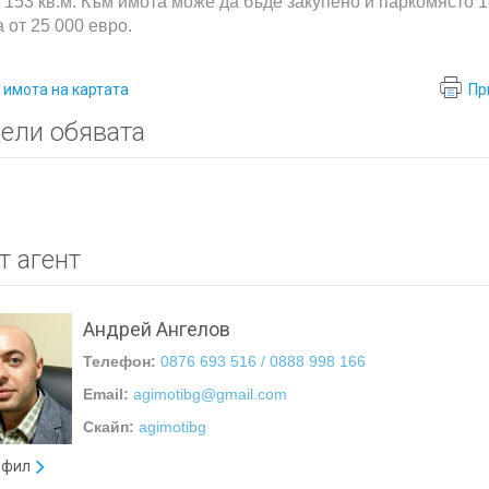
е 153 кв.м. Към имота може да бъде закупено и паркомясто 1
 от 25 000 евро.
 имота на картата
Пр
ели обявата
т агент
Андрей Ангелов
Телефон:
0876 693 516 / 0888 998 166
Email:
agimotibg@gmail.com
Скайп:
agimotibg
офил