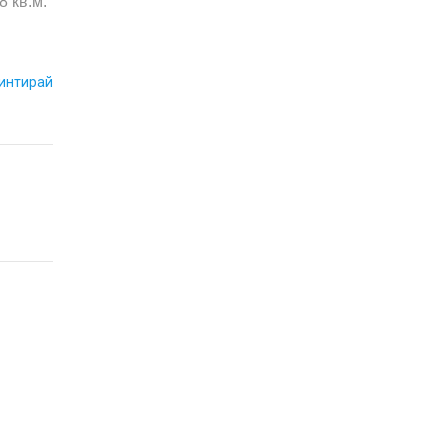
8 кв.м.
интирай