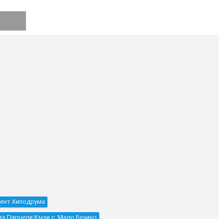
ент Хиподрума
а Парцели Къщи с. Мало Бучино