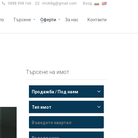
0888 998 166
imotibg@gmail.com
Вход


ло
Търсене
Оферти
За нас
Контакти
Търсене на имот
Продажба / Под наем
Тип имот