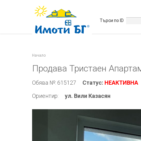
Търси по ID
Начало
Продава Тристаен Апарта
Обява №: 615127
Статус:
НЕАКТИВНА
Ориентир:
ул. Вили Казасян