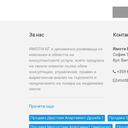
За нас
Конта
ИМОТИ БГ е динамично развиваща се
Имоти 
компания в областта на
София 1
консултантските услуги, която предлага
бул. Вит
на своите клиенти пълен обем
консултации, управление, правен и
+359 8

маркетингов анализ на търсенето и
imot

предлагането на пазара на недвижими
имоти.
Прочети още
Продава Двустаен Апартамент Дружба 1
Продава Т
Продава Многостаен Апартамент Симеоново
Прода