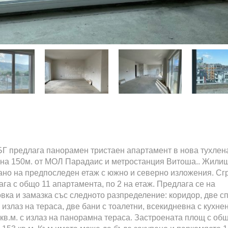
Г предлага панорамен тристаен апартамент в нова тухлен
 на 150м. от МОЛ Парадаис и метростанция Витоша.. Жили
ано на предпоследен етаж с южно и северно изложения. Сг
ага с общо 11 апартамента, по 2 на етаж. Предлага се на
вка и замазка със следното разпределение: коридор, две с
с излаз на тераса, две бани с тоалетни, всекидневна с кухне
3кв.м. с излаз на панорамна тераса. Застроената площ с об