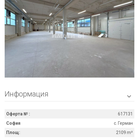
Информация

Оферта № :
617131
София
с. Герман
Площ:
2109 m²