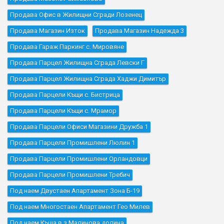
Продава Офис в Жилищни Сгради Лозенец
Продава Магазин Изток
Продава Магазин Надежда 3
Продава Гараж Паркинг с. Мировяне
Продава Парцел Жилищна Сграда Левски Г
Продава Парцел Жилищна Сграда Хаджи Димитър
Продава Парцели Къщи с. Бистрица
Продава Парцели Къщи с. Мрамор
Продава Парцели Офиси Магазини Дружба 1
Продава Парцели Промишлени Люлин 1
Продава Парцели Промишлени Орландовци
Продава Парцели Промишлени Требич
Под наем Двустаен Апартамент Зона Б-19
Под наем Многостаен Апартамент Гео Милев
Под наем Къщa в.з.Малинова долина