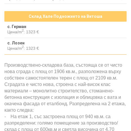
Склад Хале Подножието на Витоша
с. Герман
2
Цена/m
:
1323 €
с. Лозен
2
Цена/m
:
1323 €
Производствено-складова база, състояща се от чисто
нова сграда с площ от 1906 кв.м., разположена върху
собствен самостоятелен терен с площ от 2109 кв.м.
Сградата е чисто нова, строена с най-висок клас
материали – монолитно строителство, стоманено-
бетонна конструкция с изолация и облицовка с вата и
окачена фасада от еталбонд. Разпределена на 2 етажа,
както следва:
- На етаж 1, със застроена площ от 940 кв.м. са
разпределени: голямо помещение за производство/
склад с площ от 600кв.м и светла височина от 4,70