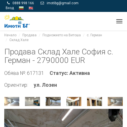
0888 998 166
imotibg@gmail.com


Вход
Tog
navi
Начало
Продава
Подножието на Витоша
с. Герман
Склад Хале
Продава Склад Хале София с.
Герман - 2790000 EUR
Обява №: 617131
Статус: Активна
Ориентир:
ул. Лозен