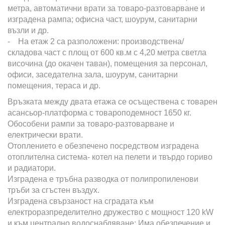
метра, автоматични врати за товаро-разтоварване и
изградена рампа; офисна част, шоурум, санитарни
възли и др.
- На етаж 2 са разположени: производствена/
складова част с площ от 600 кв.м с 4,20 метра светла
височина (до окачен таван), помещения за персонал,
офиси, заседателна зала, шоурум, санитарни
помещения, тераса и др.
Връзката между двата етажа се осъществена с товарен
асансьор-платформа с товароподемност 1650 кг.
Обособени рампи за товаро-разтоварване и
електрически врати.
Отоплението е обезпечено посредством изградена
отоплителна система- котел на пелети и твърдо гориво
и радиатори.
Изградена е тръбна разводка от полипропиленови
тръби за сгъстен въздух.
Изградена свързаност на сградата към
електроразпределително дружество с мощност 120 kW
и към централно водоснабдяване; Има обезпечение и