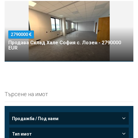
2790000
Продава Склад Хале София с. Лозен - 2790000
EUR
Търсене на имот
Продажба / Под наем
Тип имот