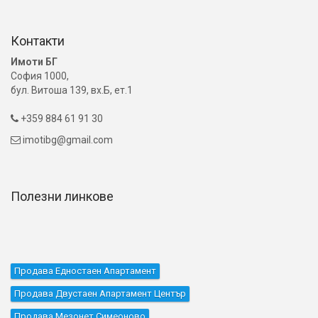
Контакти
Имоти БГ
София 1000,
бул. Витоша 139, вх.Б, ет.1
+359 884 61 91 30

imotibg@gmail.com

Полезни линкове
Продава Едностаен Апартамент
Продава Двустаен Апартамент Център
Продава Мезонет Симеоново