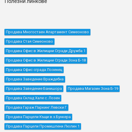
Полезни линкове
Продава Многостаен Апартамент Симеоново
Продава Стая Симеоново
Продава Офис в Жилищни Сгради Дружба 1
Продава Офис в Жилищни Сгради Зона Б-18
Продава Офис сграда Лозенец
Продава Заведение Враждебна
Продава Заведение Банишора
Продава Магазин Зона Б-19
Продава Склад Хале с. Лозен
Продава Гараж Паркинг Левски Г
Продава Парцели Къщи в.з.Бункера
Продава Парцели Промишлени Люлин 1