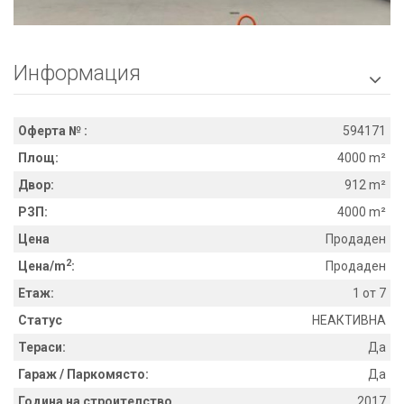
Информация

Оферта № :
594171
Площ:
4000 m²
Двор:
912 m²
РЗП:
4000 m²
Цена
Продаден
2
Цена/m
:
Продаден
Етаж:
1 от 7
Статус
НЕАКТИВНА
Тераси:
Да
Гараж / Паркомясто:
Да
Година на строителство
2017