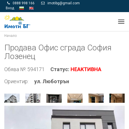
0888 998 166
imotibg@gmail.com


Вход
Tog
navi
Начало
Продава Офис сграда София
Лозенец
Обява №: 594171
Статус:
НЕАКТИВНА
Ориентир:
ул. Люботрън