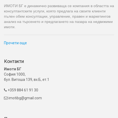
ИМОТИ БГ е динамично развиваща се компания в областта на
консултантските услуги, която предлага на своите клиенти
пълен обем консултации, управление, правен и маркетингов
анализ на търсенето и предлагането на пазара на недвижими
имоти.
Прочети още
Контакти
Имоти БГ
София 1000,
бул. Витоша 139, вх.Б, ет.1
+359 884 61 91 30

imotibg@gmail.com
