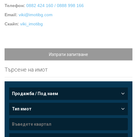
Телефон:
0882 424 160 / 0888 998 166
Email:
viki@imotibg.com
Скайп:
viki_imotibg
Изпрати запитване
Търсене на имот
Продажба / Под наем
Тип имот