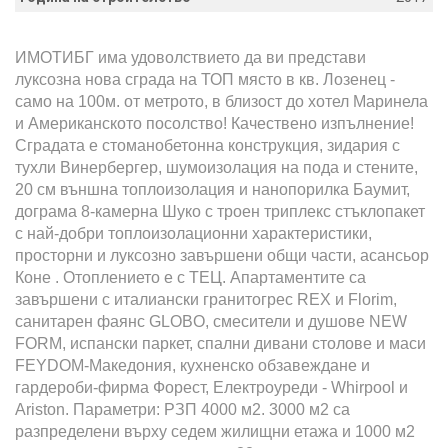
ИМОТИБГ има удоволствието да ви представи
луксозна нова сграда на ТОП място в кв. Лозенец -
само на 100м. от метрото, в близост до хотел Маринела
и Американското посолство! Качествено изпълнение!
Сградата е стоманобетонна конструкция, зидария с
тухли Винербергер, шумоизолация на пода и стените,
20 см външна топлоизолация и нанопорилка Баумит,
дограма 8-камерна Шуко с троен триплекс стъклопакет
с най-добри топлоизолационни характеристики,
просторни и луксозно завършени общи части, асансьор
Коне . Отоплението е с ТЕЦ. Апартаментите са
завършени с италиански гранитогрес REX и Florim,
санитарен фаянс GLOBO, смесители и душове NEW
FORM, испански паркет, спални дивани столове и маси
FEYDOM-Македония, кухненско обзавеждане и
гардероби-фирма Форест, Електроуреди - Whirpool и
Ariston. Параметри: РЗП 4000 м2. 3000 м2 са
разпределени върху седем жилищни етажа и 1000 м2