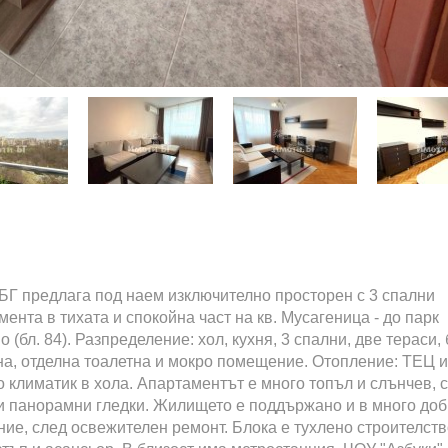
БГ предлага под наем изключително просторен с 3 спални
мента в тихата и спокойна част на кв. Мусагеница - до парк
 (бл. 84). Разпределение: хол, кухня, 3 спални, две тераси,
на, отделна тоалетна и мокро помещение. Отопление: ТЕЦ 
о климатик в хола. Апартаментът е много топъл и слънчев, 
и панорамни гледки. Жилището е поддържано и в много до
ние, след освежителен ремонт. Блока е тухлено строителств