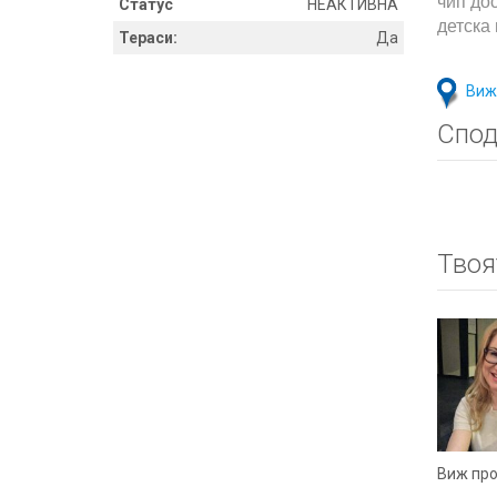
чип до
Статус
НЕАКТИВНА
детска
Тераси:
Да
Виж
Спод
Твоя
Виж пр