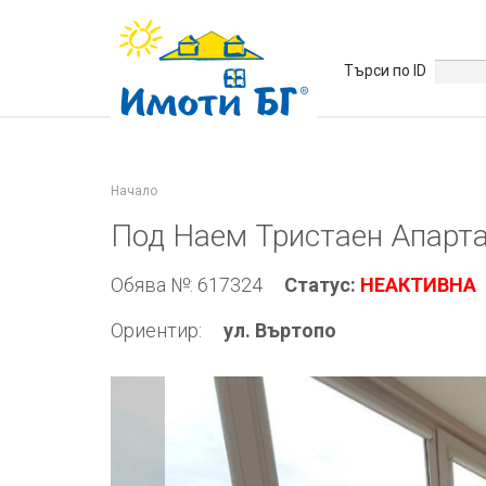
Търси по ID
Начало
Под Наем Тристаен Апарт
Обява №: 617324
Статус:
НЕАКТИВНА
Ориентир:
ул. Въртопо