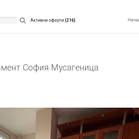
Нача
Активни оферти
(216)
амент София Мусагеница