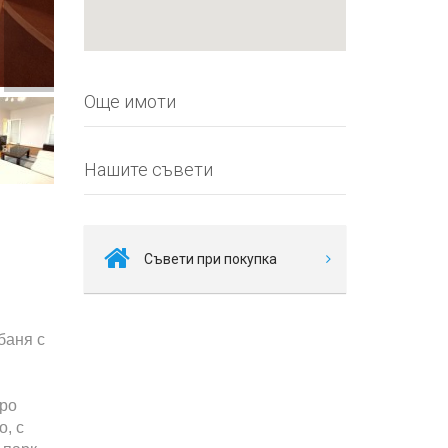
Още имоти
Нашите съвети
Съвети при покупка
 баня с
и
с
бро
о, с