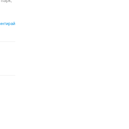
 парк,
интирай