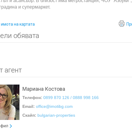
стъп и асансьор. В близост има метростанция, ЧОУ "Азбуки",
 градина и супермаркет.
 имота на картата
Пр
ели обявата
т агент
Мариана Костова
Телефон:
0899 870 126 / 0888 998 166
Email:
office@imotibg.com
Скайп:
bulgarian-properties
офил