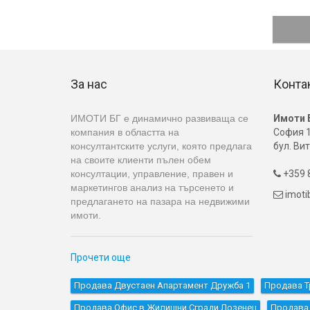
За нас
Конта
ИМОТИ БГ е динамично развиваща се
Имоти 
компания в областта на
София 1
консултантските услуги, която предлага
бул. Вит
на своите клиенти пълен обем
консултации, управление, правен и
+359 8

маркетингов анализ на търсенето и
imot

предлагането на пазара на недвижими
имоти.
Прочети още
Продава Двустаен Апартамент Дружба 1
Продава Т
Продава Офис в Жилищни Сгради Лозенец
Продава 