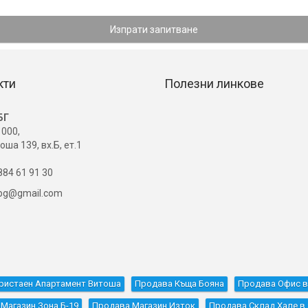
Изпрати запитване
кти
Полезни линкове
БГ
000,
оша 139, вх.Б, ет.1
84 61 91 30
ibg@gmail.com
ристаен Апартамент Витоша
Продава Къщa Бояна
Продава Офис в
Магазин Зона Б-19
Продава Магазин Изток
Продава Склад Хале в.