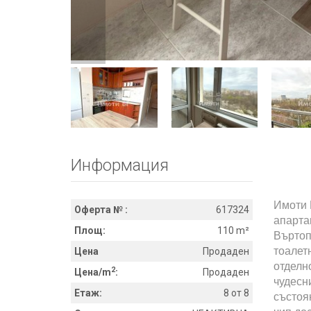
Информация
Имоти 
Оферта № :
617324
апарта
Площ:
110 m²
Въртопо
тоалет
Цена
Продаден
отделн
2
Цена/m
:
Продаден
чудесн
Етаж:
8 от 8
състоя