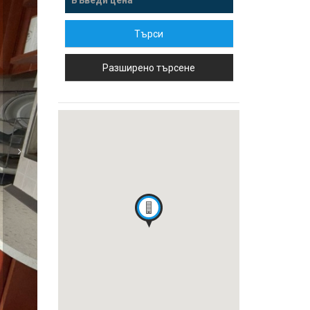
Търси
Разширено търсене