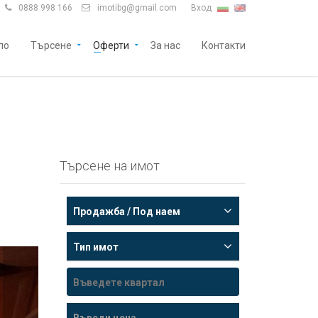
0888 998 166
imotibg@gmail.com
Вход


ло
Търсене
Оферти
За нас
Контакти
Търсене на имот
Продажба / Под наем
Тип имот