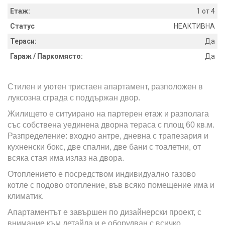
Етаж:
1 от 4
Статус
НЕАКТИВНА
Тераси:
Да
Гараж / Паркомясто:
Да
Стилен и уютен тристаен апартамент, разположен в
луксозна сграда с поддържан двор.
Жилището е ситуирано на партерен етаж и разполага
със собствена уединена дворна тераса с площ 60 кв.м.
Разпределение: входно антре, дневна с трапезария и
кухненски бокс, две спални, две бани с тоалетни, от
всяка стая има излаз на двора.
Отоплението е посредством индивидуално газово
котле с подово отопление, във всяко помещение има и
климатик.
Апартаментът е завършен по дизайнерски проект, с
внимание към детайла и е оборудван с всичко