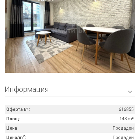
Информация

Оферта № :
616855
Площ:
148 m²
Цена
Продаден
2
Цена/m
:
Продаден