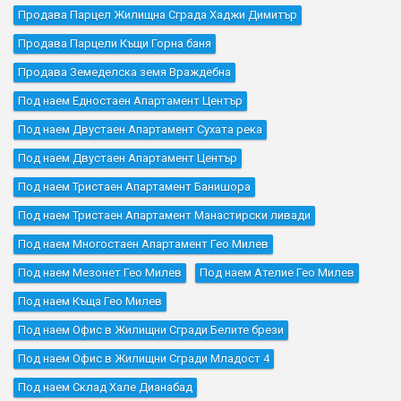
Продава Парцел Жилищна Сграда Хаджи Димитър
Продава Парцели Къщи Горна баня
Продава Земеделска земя Враждебна
Под наем Едностаен Апартамент Център
Под наем Двустаен Апартамент Сухата река
Под наем Двустаен Апартамент Център
Под наем Тристаен Апартамент Банишора
Под наем Тристаен Апартамент Манастирски ливади
Под наем Многостаен Апартамент Гео Милев
Под наем Мезонет Гео Милев
Под наем Ателие Гео Милев
Под наем Къщa Гео Милев
Под наем Офис в Жилищни Сгради Белите брези
Под наем Офис в Жилищни Сгради Младост 4
Под наем Склад Хале Дианабад