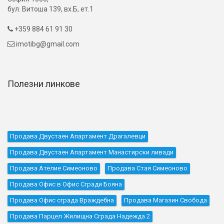
бул. Витоша 139, вх.Б, ет.1
+359 884 61 91 30

imotibg@gmail.com

Полезни линкове
Продава Двустаен Апартамент Драгалевци
Продава Двустаен Апартамент Манастирски ливади
Продава Ателие Симеоново
Продава Стая Симеоново
Продава Офис в Офис Сгради Бояна
Продава Офис сграда Враждебна
Продава Магазин Свобода
Продава Парцел Жилищна Сграда Надежда 2