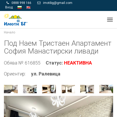
0888 998 166
imotibg@gmail.com


Вход
Tog
navi
Начало
Под Наем Тристаен Апартамент
София Манастирски ливади
Обява №: 616855
Статус:
НЕАКТИВНА
Ориентир:
ул. Ралевица