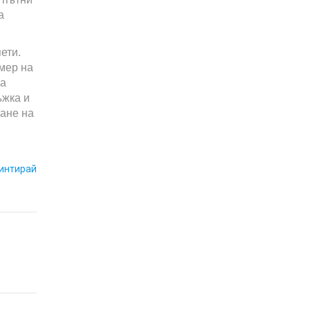
а
ети.
мер на
са
ъжка и
мане на
интирай