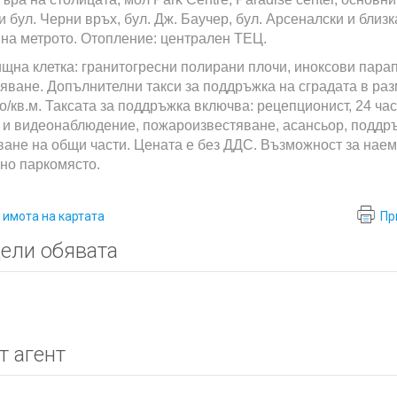
и бул. Черни връх, бул. Дж. Баучер, бул. Арсеналски и близк
 на метрото. Отопление: централен ТЕЦ.
щна клетка: гранитогресни полирани плочи, иноксови парап
яване. Допълнителни такси за поддръжка на сградата в раз
ро/кв.м. Таксата за поддръжка включва: рецепционист, 24 ча
 и видеонаблюдение, пожароизвестяване, асансьор, поддр
ване на общи части. Цената е без ДДС. Възможност за нае
но паркомясто.
 имота на картата
Пр
ели обявата
т агент