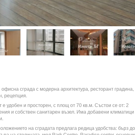
 офисна сграда с модерна архитектура, ресторант градина,
н, рецепция.
е удобен и просторен, с площ от 70 кв.м. Състои се от: 2
ния и собствен санитарен възел. Има добавени климатици
и.
оложението на сградата предлага редица удобства: бърз д
ъра на столицата, мол Park Centre, Paradise center, основн