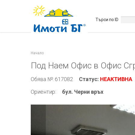
Търси по ID
Начало
Под Наем Офис в Офис Сг
Обява №: 617082
Статус:
НЕАКТИВНА
Ориентир:
бул. Черни връх