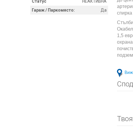
Статус
НЕАКТИВНА
артери
Гараж / Паркомясто:
Да
спирка
Стълби
Окабел
1,5 ев
охрана
почист
подзем
Виж
Спод
Твоя