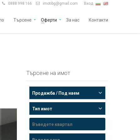
0888 998 166
imotibg@gmail.com
Вход


ло
Търсене
Оферти
За нас
Контакти
Търсене на имот
Продажба / Под наем
Тип имот