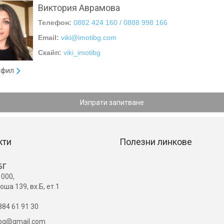
Виктория Аврамова
Телефон:
0882 424 160 / 0888 998 166
Email:
viki@imotibg.com
Скайп:
viki_imotibg
офил
Изпрати запитване
кти
Полезни линкове
БГ
000,
оша 139, вх.Б, ет.1
84 61 91 30
ibg@gmail.com