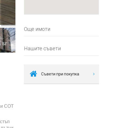
Още имоти
Нашите съвети
Съвети при покупка
 и СОТ
остъп
и пътни