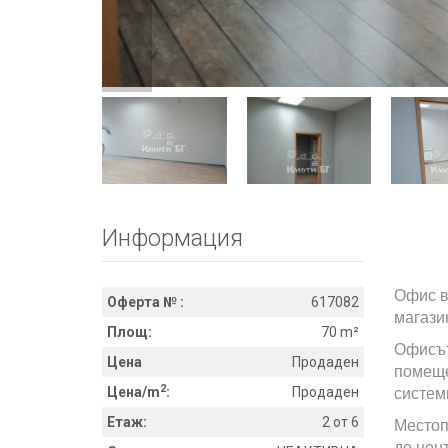
Информация
Офис в
Оферта № :
617082
магази
Площ:
70 m²
Офисът 
Цена
Продаден
помеще
2
Цена/m
:
Продаден
систем
Етаж:
2 от 6
Местоп
до цент