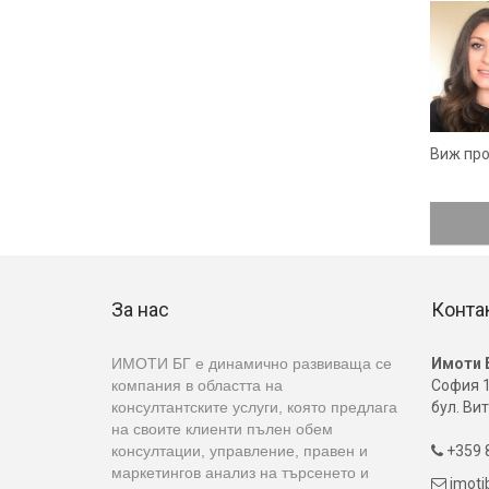
Виж пр
За нас
Конта
ИМОТИ БГ е динамично развиваща се
Имоти 
компания в областта на
София 1
консултантските услуги, която предлага
бул. Вит
на своите клиенти пълен обем
консултации, управление, правен и
+359 8

маркетингов анализ на търсенето и
imot
