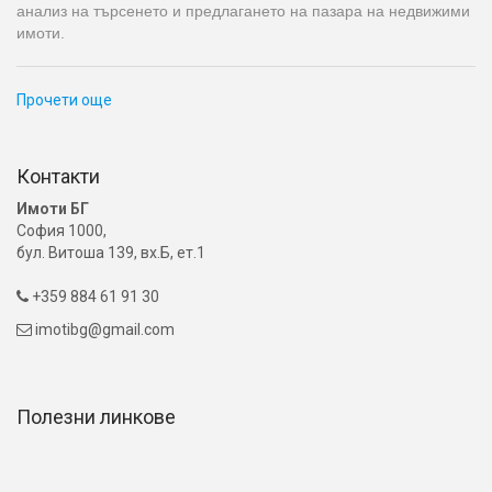
анализ на търсенето и предлагането на пазара на недвижими
имоти.
Прочети още
Контакти
Имоти БГ
София 1000,
бул. Витоша 139, вх.Б, ет.1
+359 884 61 91 30

imotibg@gmail.com

Полезни линкове