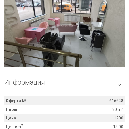
Информация

Оферта № :
616648
Площ:
80 m²
Цена
1200
2
Цена/m
:
15.00