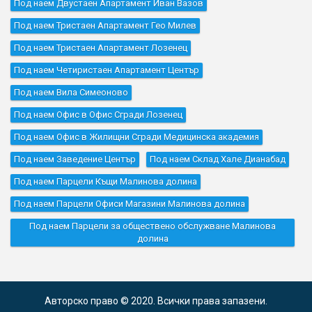
Под наем Двустаен Апартамент Иван Вазов
Под наем Тристаен Апартамент Гео Милев
Под наем Тристаен Апартамент Лозенец
Под наем Четиристаен Апартамент Център
Под наем Вила Симеоново
Под наем Офис в Офис Сгради Лозенец
Под наем Офис в Жилищни Сгради Медицинска академия
Под наем Заведение Център
Под наем Склад Хале Дианабад
Под наем Парцели Къщи Малинова долина
Под наем Парцели Офиси Магазини Малинова долина
Под наем Парцели за обществено обслужване Малинова
долина
Авторско право © 2020. Всички права запазени.