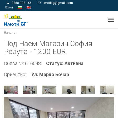
0888 998 166
imotibg@gmail.com


Вход
Tog
navi
Начало
Под Наем Магазин София
Редута - 1200 EUR
Обява №: 616648
Статус: Активна
Ориентир:
Ул. Марко Бочар