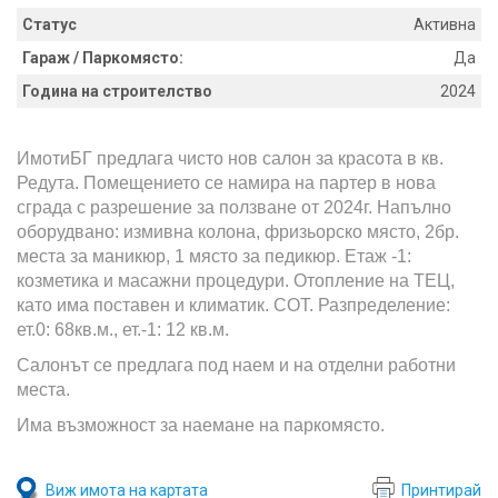
Статус
Активна
Гараж / Паркомясто:
Да
Година на строителство
2024
ИмотиБГ предлага чисто нов салон за красота в кв.
Редута. Помещението се намира на партер в нова
сграда с разрешение за ползване от 2024г. Напълно
оборудвано: измивна колона, фризьорско място, 2бр.
места за маникюр, 1 място за педикюр. Етаж -1:
козметика и масажни процедури. Отопление на ТЕЦ,
като има поставен и климатик. СОТ. Разпределение:
ет.0: 68кв.м., ет.-1: 12 кв.м.
Салонът се предлага под наем и на отделни работни
места.
Има възможност за наемане на паркомясто.
Виж имота на картата
Принтирай