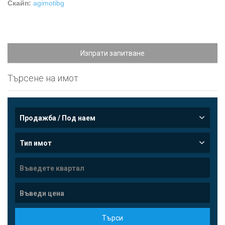
Скайп:
agimotibg
Изпрати запитване
Търсене на имот
Продажба / Под наем
Тип имот
Търси