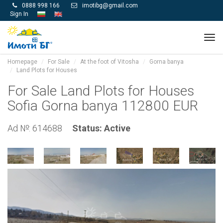
0888 998 166
imotibg@gmail.com


Sign In
Tog
navi
Homepage
For Sale
At the foot of Vitosha
Gorna banya
Land Plots for Houses
For Sale Land Plots for Houses
Sofia Gorna banya 112800 EUR
Ad №: 614688
Status: Active