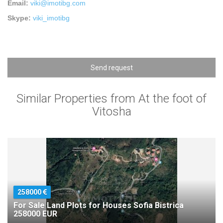
Email:
viki@imotibg.com
Skype:
viki_imotibg
Send request
Similar Properties from At the foot of
Vitosha
258000
For Sale Land Plots for Houses Sofia Bistrica
258000 EUR