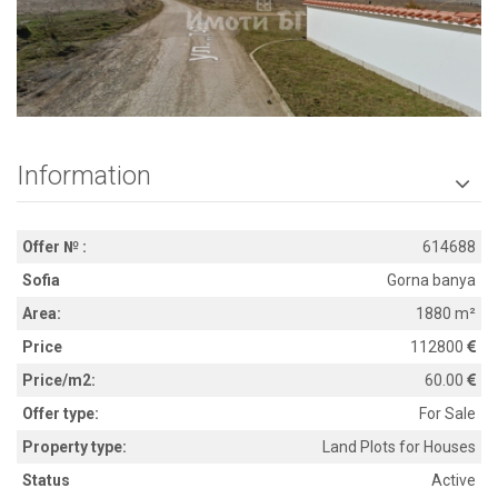
Information

Offer № :
614688
Sofia
Gorna banya
Area:
1880 m²
Price
112800
Price/m2:
60.00
Offer type:
For Sale
Property type:
Land Plots for Houses
Status
Active