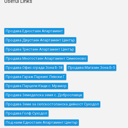
Useful Links
Продава Едностаен Апартамент
Продава Двустаен Апартамент Център
Продава Тристаен Апартамент Център
Продава Многостаен Апартамент Симеоново
Продава Офис сграда Зона Б-18
Продава Магазин Зона Б-5
Продава Гараж Паркинг Левски Г
Продава Парцели Къщи с. Мрамор
Продава Земеделска земя с. Доброславци
Продава Земи за селскостопанска дейност Суходол
Продава Голф Суходол
Под наем Едностаен Апартамент Център